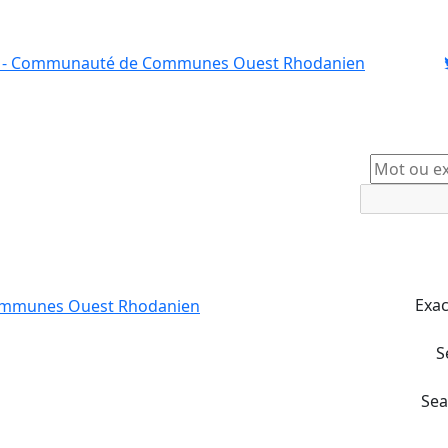
A quoi
cor
res
Exac
S
Sea