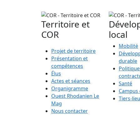
Territoire et
Dévelo
COR
local
Mobilité
Projet de territoire
Dévelop
Présentation et
durable
compétences
Politique
Élus
contract
Actes et séances
Santé
Organigramme
Campus 
Ouest Rhodanien Le
Tiers-lie
Mag
Nous contacter
Re