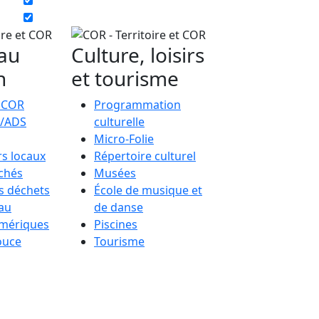
 au
Culture, loisirs
n
et tourisme
a COR
Programmation
/ADS
culturelle
Micro-Folie
s locaux
Répertoire culturel
chés
Musées
s déchets
École de musique et
eau
de danse
umériques
Piscines
ouce
Tourisme
R