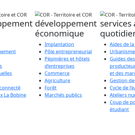
ppement
développement
services
économique
quotidie
Implantation
Aides de l
pement
Pôle entrepreneurial
Urbanisme
Pépinières et hôtels
Guides des
s
d’entreprises
producteur
uelles
Commerce
et des mar
Agriculture
Gestion de
connecté
Forêt
Cycle de l’
ux La Bobine
Marchés publics
Ateliers n
Coup de p
étudiant
cevoir la newsletter de la
CO