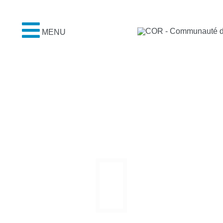
MENU
A quoi
cor
respond votre recherche ?
TERRITOIRE ET CO