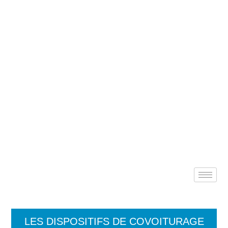
COVOITURAGE
Désireuse d’étendre son offre
en faveur des mobilités, la COR
propose plusieurs solutions de
DÉVELOPPEMENT 
covoiturage.
Accueil
»
Covoiturage
LES DISPOSITIFS DE COVOITURAGE