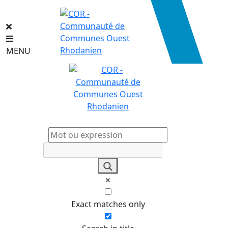
MENU
A quoi
cor
respond votre recherche ?
Exact matches only