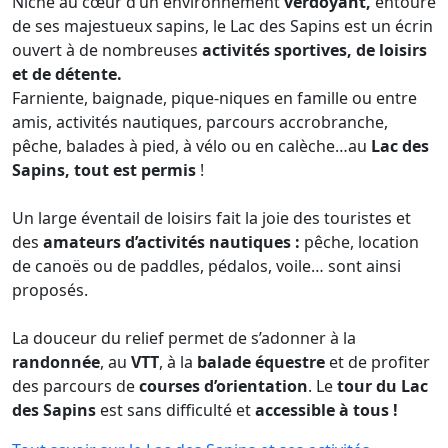
Niché au cœur d’un environnement
verdoyant
,
entouré
de ses majestueux sapins, le Lac des Sapins est un écrin
ouvert à de nombreuses
activités sportives, de loisirs
et de détente
.
Farniente, baignade, pique-niques en famille ou entre
amis, activités nautiques, parcours accrobranche,
pêche, balades à pied, à vélo ou en calèche…au
Lac des
Sapins, tout est permis
!
Un large éventail de loisirs fait la joie des touristes et
des
amateurs d’activités nautiques :
pêche, location
de canoës ou de paddles, pédalos, voile… sont ainsi
proposés.
La douceur du relief permet de s’adonner à la
randonnée
, au
VTT
, à la
balade équestre
et de profiter
des parcours de
courses d’orientation
. Le
t
our du Lac
des Sapins
est sans difficulté et
accessible à tous !