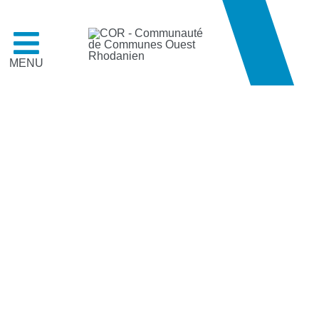
MENU
A quoi
cor
respond votre recherche ?
TERRITOIRE ET
COR