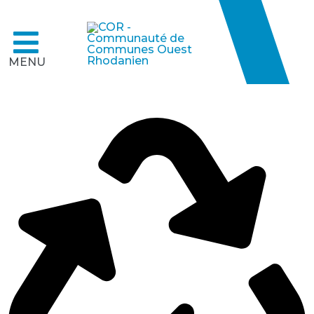
MENU
A quoi
cor
respond votre recherche ?
TERRITOIRE ET
COR