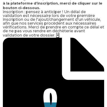
à la plateforme d’inscription, merci de cliquer sur le
bouton ci-dessous.
inscription : pensez à anticiper !
Un délai de
validation est nécessaire lors de votre première
inscription ou de l'ajout/changement d'un véhicule,
afin que nos services procèdent aux nécessaires
vérifications. Merci de prendre en compte ce délai et
de ne pas vous rendre en déchèterie avant
validation de votre dossier.
×
DÉVELOPPEMENT
ÉCONOMIQUE