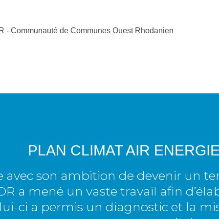
A QUOI
COR
RES
OPPEMENT
DÉVELOPPEMENT
SERVICE
ÉCONOMIQUE
QUOTIDI
PLAN CLIMAT AIR ENERGI
ITÉ
IMPLANTATION
AIDES DE
avec son ambition de devenir un terri
COR
OPPEMENT
PÔLE
OR a mené un vaste travail afin d’éla
LE
ENTREPRENEURIAL
URBANI
Celui-ci a permis un diagnostic et la m
IQUES
PÉPINIÈRES ET
GUIDES 