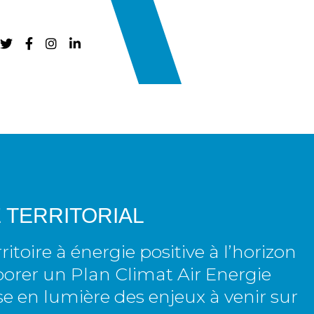
POND VOTRE RECHERCHE ?
S AU
CULTURE,
EN
LOISIRS ET
E TERRITORIAL
TOURISME
 LA
toire à énergie positive à l’horizon
PROGRAMMATION
CULTURELLE
borer un Plan Climat Air Energie
SME/ADS
MICRO-FOLIE
ise en lumière des enjeux à venir sur
DES