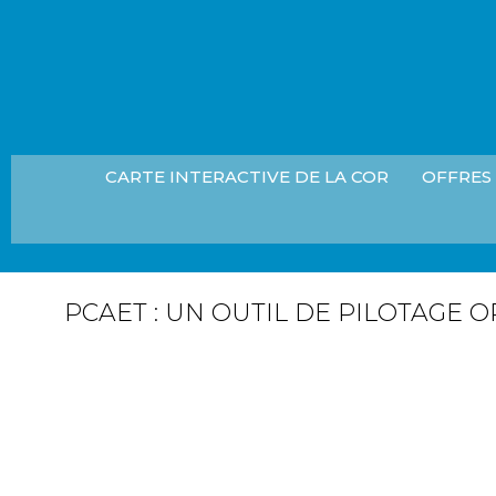
CONTR
ÉLUS
SANTÉ
ACTES ET
CAMP
SÉANCES
CONNE
ORGANIGRAMME
TIERS-
OUEST
BOBIN
CARTE INTERACTIVE DE LA COR
OFFRES
RHODANIEN LE
MAG
NOUS
CONTACTER
PCAET : UN OUTIL DE PILOTAGE 