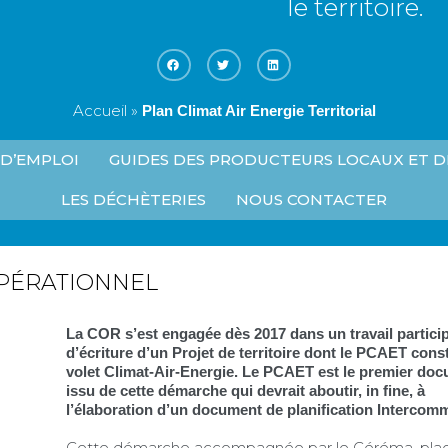
le territoire.
ACTUELLES
HÔTELS
PRODUC
D’ENTREPRISES
LOCAUX 
MARCHÉ
COMMERCE
US
GESTION
CTÉ
AGRICULTURE
DÉCHET
Accueil
»
Plan Climat Air Energie Territorial
LIEUX LA
FORÊT
CYCLE DE
E
 D’EMPLOI
GUIDES DES PRODUCTEURS LOCAUX ET 
MARCHÉS
ATELIERS
PUBLICS
NUMÉRI
LES DÉCHÈTERIES
NOUS CONTACTER
COUP DE
POUCE
ÉTUDIAN
OPÉRATIONNEL
La COR s’est engagée dès 2017 dans un travail particip
d’écriture d’un Projet de territoire dont le PCAET const
volet Climat-Air-Energie. Le PCAET est le premier do
issu de cette démarche qui devrait aboutir, in fine, à
l’élaboration d’un document de planification Intercom
Cette démarche accompagnée par le Céréma, plac