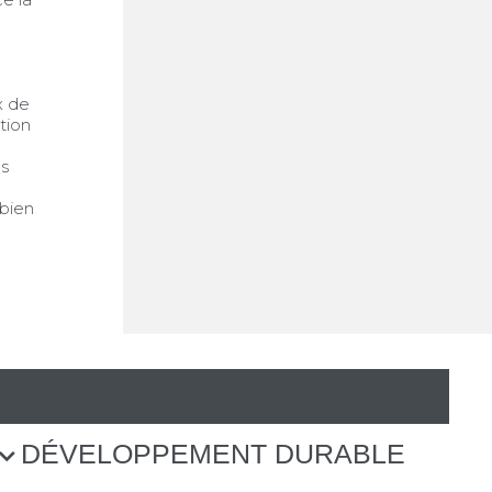
x de
tion
es
 bien
COR
DÉVELOPPEMENT DURABLE